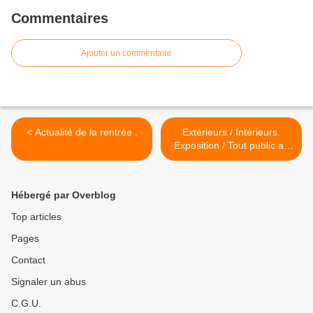
Commentaires
Ajouter un commentaire
< Actualité de la rentrée .
Extérieurs / Intérieurs.
Exposition / Tout public.au
centre Léo Lagrange
Amiens. Par Guy Grillot &
Béatrice Duriez-Choquet. >
Hébergé par Overblog
Top articles
Pages
Contact
Signaler un abus
C.G.U.