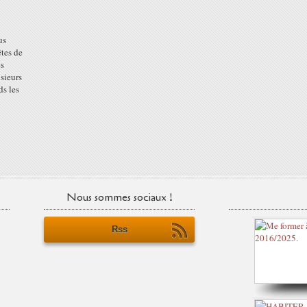
us
êtes de
es
usieurs
ds les
Nous sommes sociaux !
Rss