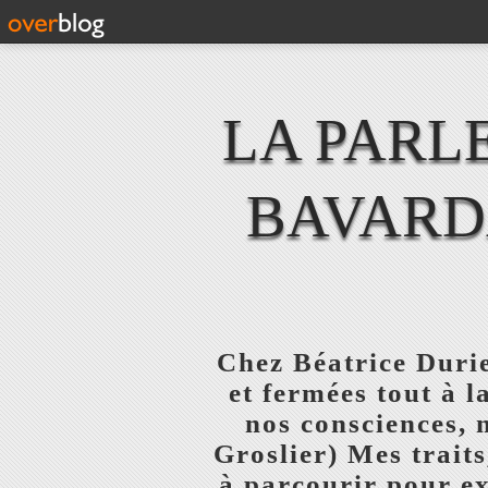
LA PARL
BAVARD
Chez Béatrice Durie
et fermées tout à l
nos consciences, 
Groslier) Mes traits
à parcourir pour ex