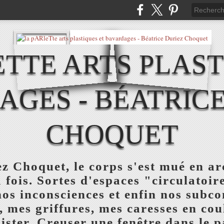
ETTE ARTS PLAST
AGES - BÉATRICE
CHOQUET
z Choquet, le corps s'est mué en ar
a fois. Sortes d'espaces "circulatoi
nos inconsciences et enfin nos subc
, mes griffures, mes caresses en co
ister. Creuser une fenêtre dans le pa