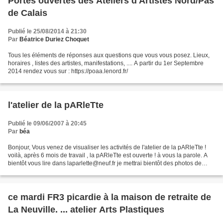
Portes ouvertes des Ateliers d'Artistes Nord/Pas
de Calais
Publié le 25/08/2014 à 21:30
Par
Béatrice Duriez Choquet
Tous les éléments de réponses aux questions que vous vous posez. Lieux,
horaires , listes des artistes, manifestations, .... A partir du 1er Septembre
2014 rendez vous sur : https://poaa.lenord.fr/
l'atelier de la pARleTte
Publié le 09/06/2007 à 20:45
Par
béa
Bonjour, Vous venez de visualiser les activités de l'atelier de la pARleTte !
voilà, après 6 mois de travail , la pARleTte est ouverte ! à vous la parole. A
bientôt vous lire dans laparlette@neuf.fr je mettrai bientôt des photos de
divers travaux possibles...
ce mardi FR3 picardie à la maison de retraite de
La Neuville. ... atelier Arts Plastiques