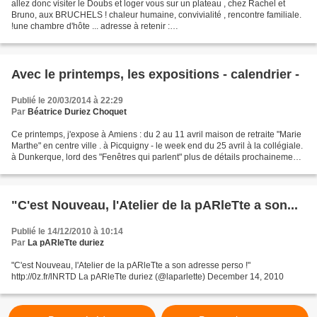
allez donc visiter le Doubs et loger vous sur un plateau , chez Rachel et
Bruno, aux BRUCHELS ! chaleur humaine, convivialité , rencontre familiale.
!une chambre d'hôte ... adresse à retenir :
http://www.chambreshotesdoubs.com/
Avec le printemps, les expositions - calendrier -
Publié le 20/03/2014 à 22:29
Par
Béatrice Duriez Choquet
Ce printemps, j'expose à Amiens : du 2 au 11 avril maison de retraite "Marie
Marthe" en centre ville . à Picquigny - le week end du 25 avril à la collégiale.
à Dunkerque, lord des "Fenêtres qui parlent" plus de détails prochainement,
avec photos de nouveaux...
"C'est Nouveau, l'Atelier de la pARleTte a son...
Publié le 14/12/2010 à 10:14
Par
La pARleTte duriez
"C'est Nouveau, l'Atelier de la pARleTte a son adresse perso !"
http://0z.fr/lNRTD La pARleTte duriez (@laparlette) December 14, 2010