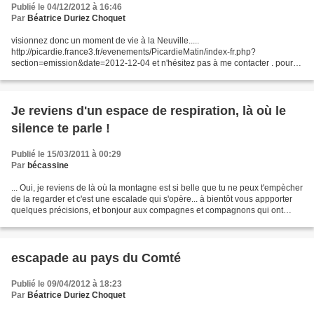
Publié le 04/12/2012 à 16:46
Par
Béatrice Duriez Choquet
visionnez donc un moment de vie à la Neuville.....
http://picardie.france3.fr/evenements/PicardieMatin/index-fr.php?
section=emission&date=2012-12-04 et n'hésitez pas à me contacter . pour
une intervention en maison de retraite, école , ou autre structure....
Je reviens d'un espace de respiration, là où le
silence te parle !
Publié le 15/03/2011 à 00:29
Par
bécassine
... Oui, je reviens de là où la montagne est si belle que tu ne peux t'empècher
de la regarder et c'est une escalade qui s'opère... à bientôt vous appporter
quelques précisions, et bonjour aux compagnes et compagnons qui ont
regardé avec moi cette mo...
escapade au pays du Comté
Publié le 09/04/2012 à 18:23
Par
Béatrice Duriez Choquet