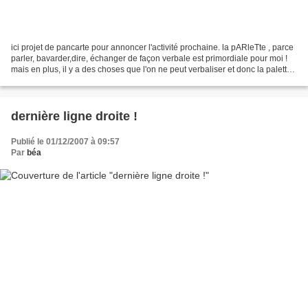
ici projet de pancarte pour annoncer l'activité prochaine. la pARleTte , parce
parler, bavarder,dire, échanger de façon verbale est primordiale pour moi !
mais en plus, il y a des choses que l'on ne peut verbaliser et donc la palette
est l'outil que je...
dernière ligne droite !
Publié le 01/12/2007 à 09:57
Par
béa