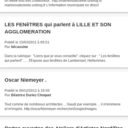
un week end très chaleureux . http://mairieoudezeele.unblog.fr/
mairieoudezeele.unblog.fr L'information municipale en direct
LES FENêTRES qui parlent à LILLE ET SON
AGGLOMERATION
Publié le 15/03/2011 à 09:51
Par
bécassine
Dans la rubrique : "Liens que je vous conseille", cliquez sur : " Les fenêtres
qui parlent" ..... J'Expose aux fenêtres de Lambersart, Hellemmes.
Oscar Niemeyer .
Publié le 06/12/2012 à 10:50
Par
Béatrice Duriez Choquet
Tout comme de nombreux architectes ... Gaudi par exemple ... il m'emmene
et m'inspire. http://oscarNiemeyer-rechercheGoogle/images.