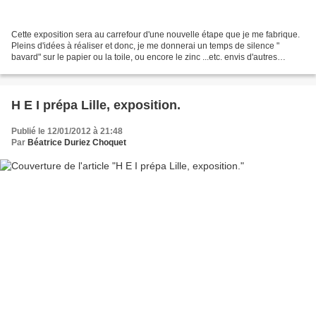
Cette exposition sera au carrefour d'une nouvelle étape que je me fabrique.
Pleins d'idées à réaliser et donc, je me donnerai un temps de silence "
bavard" sur le papier ou la toile, ou encore le zinc ...etc. envis d'autres
chemins,et donc d'autres rencontres,...
H E I prépa Lille, exposition.
Publié le 12/01/2012 à 21:48
Par
Béatrice Duriez Choquet