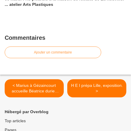
... atelier Arts Plastiques
Commentaires
Ajouter un commentaire
< Marius à Gézaincourt
H E I prépa Lille, exposition.
accueille Béatrice duriez
>
Choquet et ses maisons
pleines de la vie !
Hébergé par Overblog
Top articles
Pages