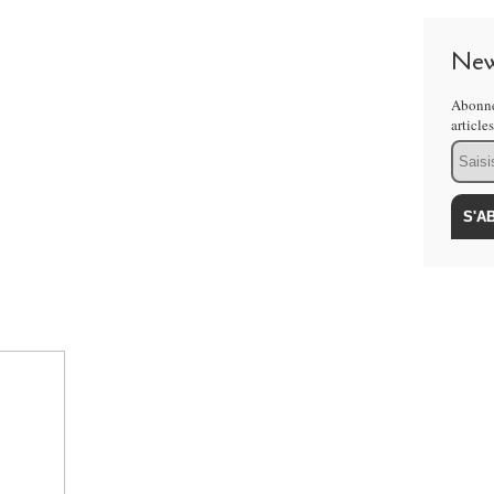
New
Abonne
article
Email