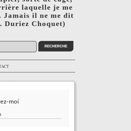
rière laquelle je me
 Jamais il ne me dit
(B. Duriez Choquet)
TACT
vez-moi
S