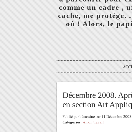
comme un cadre , un
cache, me protège. 
où ! Alors, le papi
ACC
Décembre 2008. Après
en section Art Appliq
Publié par bécassine sur 11 Décembre 200
Catégories :
#mon travail