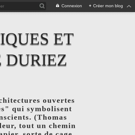
Connexion
+
Créer mon blog
IQUES ET
 DURIEZ
chitectures ouvertes
res" qui symbolisent
onscients. (Thomas
uleur, tout un chemin
pier, sorte de cage,