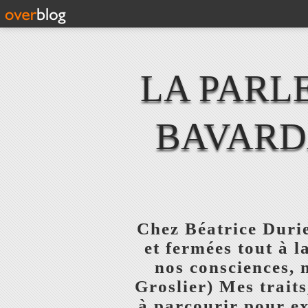
LA PARL
BAVARD
Chez Béatrice Durie
et fermées tout à l
nos consciences, 
Groslier) Mes traits
à parcourir pour ex