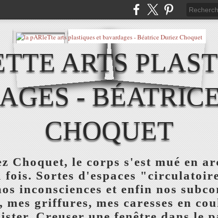
ETTE ARTS PLAST
AGES - BÉATRICE
CHOQUET
z Choquet, le corps s'est mué en ar
a fois. Sortes d'espaces "circulatoi
nos inconsciences et enfin nos subc
, mes griffures, mes caresses en co
ister. Creuser une fenêtre dans le pa