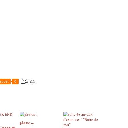
epost
0
photos ...
 END !!!!