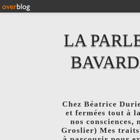
LA PARL
BAVARD
Chez Béatrice Durie
et fermées tout à l
nos consciences, 
Groslier) Mes traits
à parcourir pour ex