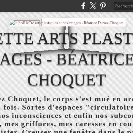
ETTE ARTS PLAST
AGES - BÉATRICE
CHOQUET
z Choquet, le corps s'est mué en ar
a fois. Sortes d'espaces "circulatoi
nos inconsciences et enfin nos subc
, mes griffures, mes caresses en co
ister. Creuser une fenêtre dans le pa