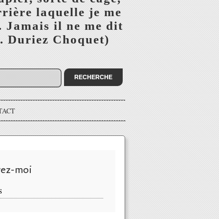
rière laquelle je me
 Jamais il ne me dit
(B. Duriez Choquet)
TACT
vez-moi
S