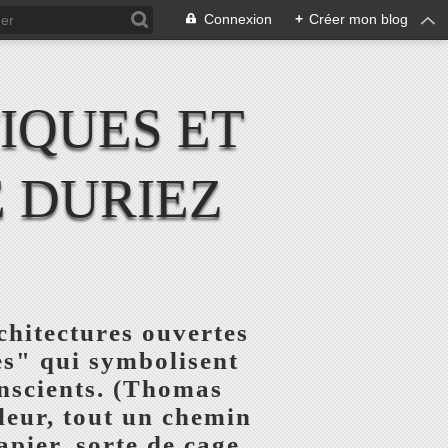
Connexion
+
Créer mon blog
IQUES ET
 DURIEZ
chitectures ouvertes
res" qui symbolisent
onscients. (Thomas
uleur, tout un chemin
pier, sorte de cage,